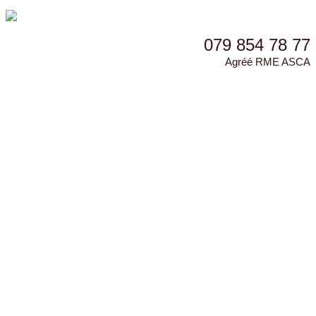
079 854 78 77
Agréé RME ASCA
Accueil
Présentation
Les soins
Le massage Oranda et le toucher thérapeutique
Le massage des zones réflexes des pieds et des mains
Le massage classique
Le drainage lymphatique
Massage du tissu conjonctif
Masseurs MM-BF
Bon cadeau
Contact
Accueil